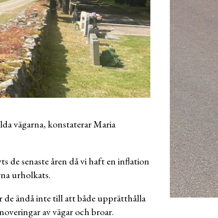
kilda vägarna, konstaterar Maria
s de senaste åren då vi haft en inflation
rna urholkats.
r de ändå inte till att både upprätthålla
noveringar av vägar och broar.