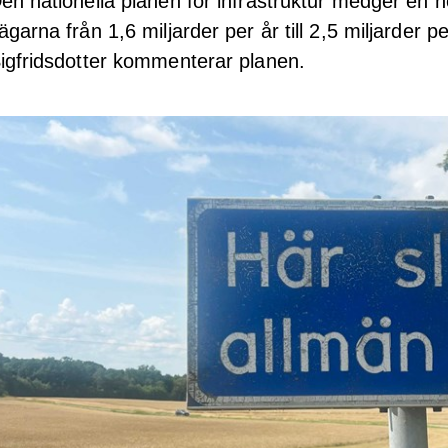
en nationella planen för infrastruktur medger en hö
ägarna från 1,6 miljarder per år till 2,5 miljarder 
igfridsdotter kommenterar planen.