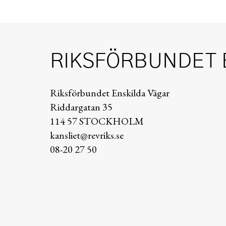
RIKSFÖRBUNDET 
Riksförbundet Enskilda Vägar
Riddargatan 35
114 57 STOCKHOLM
kansliet@revriks.se
08-20 27 50