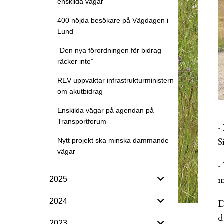
enskilda vägar”
400 nöjda besökare på Vägdagen i
Lund
”Den nya förordningen för bidrag
räcker inte”
REV uppvaktar infrastrukturministern
om akutbidrag
Enskilda vägar på agendan på
Transportforum
-
S
Nytt projekt ska minska dammande
vägar
-
m
2025
D
2024
d
2023