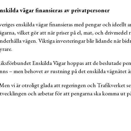
nskilda vägar finansieras av privatpersoner
veriges enskilda vägar finansieras med pengar och ideellt 
ägarna, vilket gör att när priser på el, mat, och drivmedel
nderhålla vägen. Viktiga investeringar blir lidande när bid
yrare.
iksförbundet Enskilda Vägar hoppas att de beslutade peng
inns – men behovet av rustning på det enskilda vägnätet är 
 Men vi är otroligt glada att regeringen och Trafikverket s
tvecklingen och arbetar för att pengarna ska komma ut på