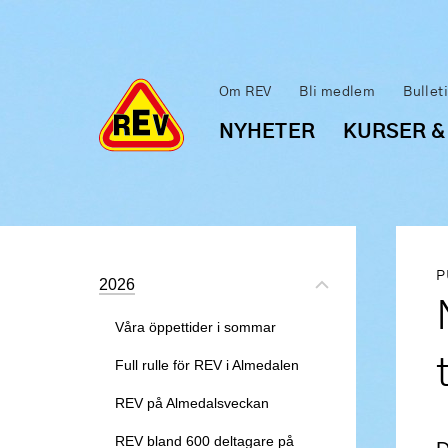
Om REV
Bli medlem
Bullet
NYHETER
KURSER &
P
2026
Våra öppettider i sommar
Full rulle för REV i Almedalen
REV på Almedalsveckan
REV bland 600 deltagare på