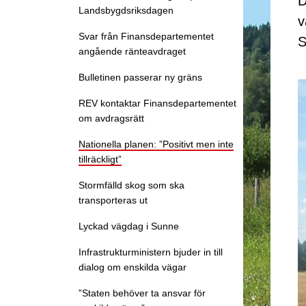
D
Landsbygdsriksdagen
v
Svar från Finansdepartementet
S
angående ränteavdraget
Bulletinen passerar ny gräns
REV kontaktar Finansdepartementet
om avdragsrätt
Nationella planen: ”Positivt men inte
tillräckligt”
Stormfälld skog som ska
transporteras ut
Lyckad vägdag i Sunne
Infrastrukturministern bjuder in till
dialog om enskilda vägar
”Staten behöver ta ansvar för