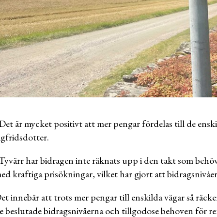
 Det är mycket positivt att mer pengar fördelas till de ens
igfridsdotter.
 Tyvärr har bidragen inte räknats upp i den takt som behövt
ed kraftiga prisökningar, vilket har gjort att bidragsnivåe
et innebär att trots mer pengar till enskilda vägar så räcke
e beslutade bidragsnivåerna och tillgodose behoven för re