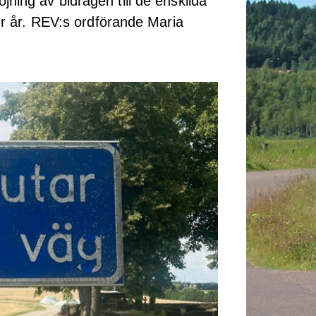
jning av bidragen till de enskilda
per år. REV:s ordförande Maria