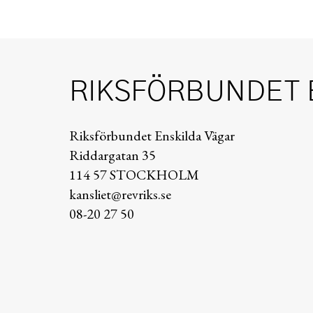
RIKSFÖRBUNDET 
Riksförbundet Enskilda Vägar
Riddargatan 35
114 57 STOCKHOLM
kansliet@revriks.se
08-20 27 50