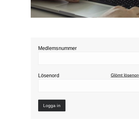
Medlemsnummer
Glömt löseno
Lösenord
Logga in